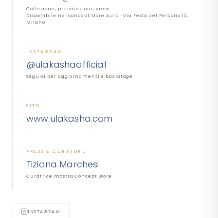
Collezione, prenotazioni, press
Disponibile nel concept store Aura · Via Festa del Perdono 10,
Milano
INSTAGRAM
@ulakashaofficial
Seguici per aggiornamenti e backstage
SITO
www.ulakasha.com
NOME E COGNOME
PRESS & CURATORE
Tiziana Marchesi
NOTE (FACOLTATIVO)
Curatrice mostra Concept Store
INSTAGRAM