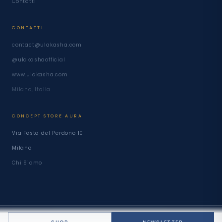
Contatti
CONTATTI
contact@ulakasha.com
@ulakashaofficial
www.ulakasha.com
Milano, Italia
CONCEPT STORE AURA
Via Festa del Perdono 10
Milano
Chi Siamo
© 2026 ULAKASHA · TUTTI I DIRITTI RISERVATI
PRIVACY · COOKIE