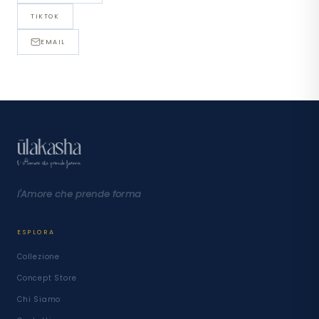
TIKTOK
WHATSAPP
EMAIL
EMAIL — CONTACT@ULAKASHA.COM
l'Amore che prende forma
ESPLORA
Collezione
Concept Store
Chi Siamo